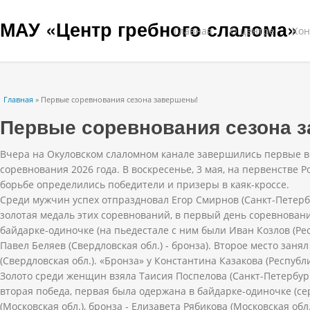
МАУ «Центр гребного слалома»
Главная
О центре
Кон
Вы здесь
Главная
» Первые соревнования сезона завершены!
Первые соревнования сезона 
Вчера на Окуловском слаломном канале завершились первые в
соревнования 2026 года. В воскресенье, 3 мая, на первенстве Р
борьбе определились победители и призеры в каяк-кроссе.
Среди мужчин успех отпраздновал Егор Смирнов (Санкт-Петербу
золотая медаль этих соревнований, в первый день соревнован
байдарке-одиночке (на пьедестале с ним были Иван Козлов (Рес
Павел Беляев (Свердловская обл.) - бронза). Второе место зан
(Свердловская обл.). «Бронза» у Константина Казакова (Республи
Золото среди женщин взяла Таисия Поспелова (Санкт-Петербург
вторая победа, первая была одержана в байдарке-одиночке (с
(Московская обл.), бронза - Елизавета Рябикова (Московская обл