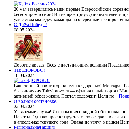
26 мая завершились наши первые Всероссийские соревнов
бескомпромиссной! И тем ярче триумф победителей и пр
уже летом мы ждём команды на очередные тренировочные
С Днём Победы!
08.05.2024
Дорогие друзья! Всех с наступающим великим Празднико
Так ЗДОРОВО!
18.04.2024
Ваш личный навигатор на пути к здоровью! Минздрав Ро
благополучия Takzdorovo.ru — официальный портал Минзд
активный образ жизни. Портал содержит: Цели по...
Подр
О водной обстановке!
22.03.2024
Уважаемые друзья! Информация о водной обстановке по с
Перетна. Однако прогнозируется мало осадков, в связи
в апреле-мае текущего года. Оказание услуг в нашем Цент
Региональная акция!