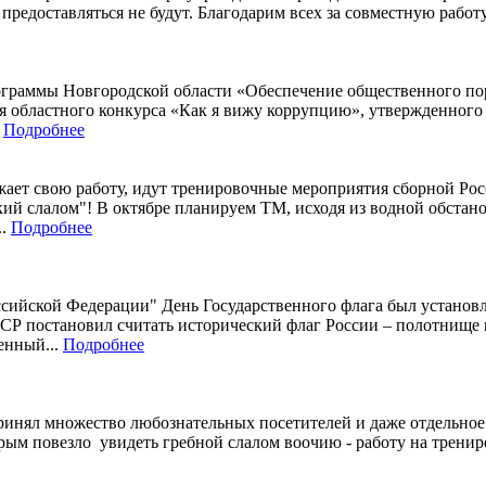
редоставляться не будут. Благодарим всех за совместную работу
раммы Новгородской области «Обеспечение общественного пор
ия областного конкурса «Как я вижу коррупцию», утвержденног
.
Подробнее
ет свою работу, идут тренировочные мероприятия сборной Росси
й слалом"! В октябре планируем ТМ, исходя из водной обстано
..
Подробнее
оссийской Федерации" День Государственного флага был установл
ФСР постановил считать исторический флаг России – полотнище и
енный...
Подробнее
принял множество любознательных посетителей и даже отдельное
ым повезло увидеть гребной слалом воочию - работу на тренир