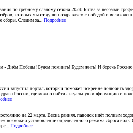
ания по гребному слалому сезона-2024! Битва за весомый трофе
изёров, которых мы от души поздравляем с победой и великоле
 сборы. Следим за...
Подробнее
м - Днём Победы! Будем помнить! Будем жить! И беречь Россию
ссии запустил портал, который поможет искренне полюбить здор
рава России, где можно найти актуальную информацию и полезн
обнее
остоянию на 22 марта. Весна ранняя, паводок идёт полным ходо
 с чем возможно установление определенного режима сброса вод
ре...
Подробнее