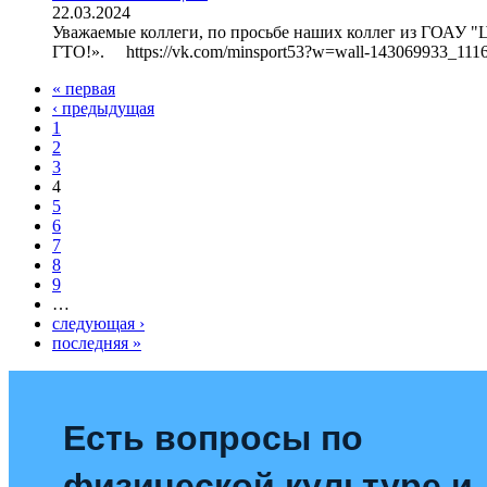
22.03.2024
Уважаемые коллеги, по просьбе наших коллег из ГОАУ "
ГТО!». https://vk.com/minsport53?w=wall-143069933_111
« первая
‹ предыдущая
Страницы
1
2
3
4
5
6
7
8
9
…
следующая ›
последняя »
Есть вопросы по
физической культуре и