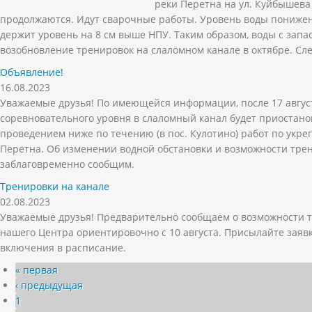
реки Перетна на ул. Куйбышева
продолжаются. Идут сварочные работы. Уровень воды понижен
держит уровень на 8 см выше НПУ. Таким образом, воды с запа
возобновление тренировок на слаломном канале в октябре. Сле
Объявление!
16.08.2023
Уважаемые друзья! По имеющейся информации, после 17 авгус
соревновательного уровня в слаломный канал будет приостанов
проведением ниже по течению (в пос. Кулотино) работ по укр
Перетна. Об изменении водной обстановки и возможности тре
заблаговременно сообщим.
Тренировки на канале
02.08.2023
Уважаемые друзья! Предварительно сообщаем о возможности т
нашего Центра ориентировочно с 10 августа. Присылайте заяв
включения в расписание.
Страницы
« первая
‹ предыдущая
1