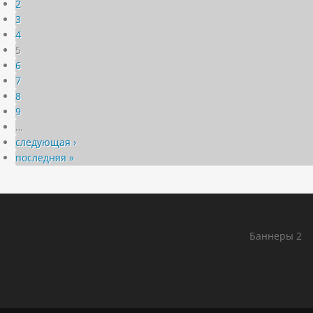
2
3
4
5
6
7
8
9
…
следующая ›
последняя »
Баннеры 2